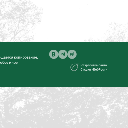
ещается копирование,
любое иное
Разработка сайта
Студия «ВебРост»