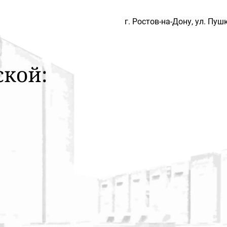
г. Ростов-на-Дону,
ул. Пуш
ской: